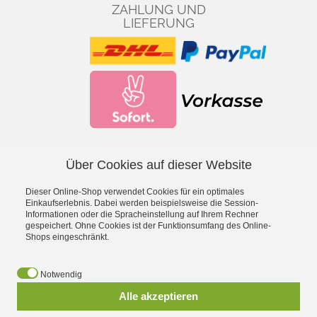
ZAHLUNG UND
LIEFERUNG
Über Cookies auf dieser Website
Facebook
YouTube
Dieser Online-Shop verwendet Cookies für ein optimales
*
inkl. MwSt., zzgl.
Versandkosten
Einkaufserlebnis. Dabei werden beispielsweise die Session-
Informationen oder die Spracheinstellung auf Ihrem Rechner
gespeichert. Ohne Cookies ist der Funktionsumfang des Online-
- Entdecke die Theo Klein Spielzeug-Welt -
Shops eingeschränkt.
Aqua Action Wasserspielzeug
·
Barbie
·
Bosch Spielwerkzeug
·
Bosch Car Service Spielzeug
·
Braun Haushaltsspielzeug
·
Early
Notwendig
Steps Magnetpuzzle
·
Electrolux Haushaltsspielzeug
·
Emmas
Alle akzeptieren
Kitchen Spielgeschirr
·
Fashion Passion Nähspielzeug
·
Fire
Fighter Henry Feuerwehrspielzeug
·
Hot Wheels
·
Klein goes Bio