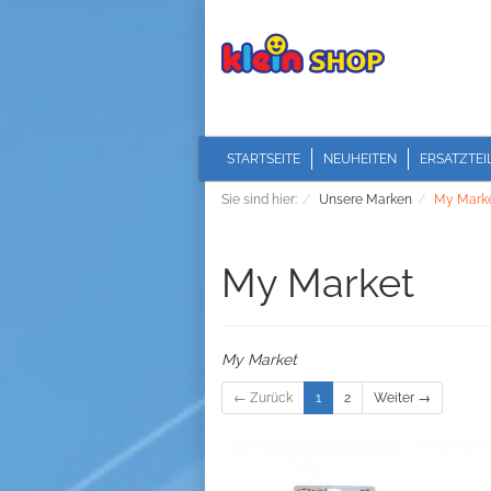
STARTSEITE
NEUHEITEN
ERSATZTEI
Sie sind hier:
Unsere Marken
My Mark
My Market
My Market
← Zurück
1
2
Weiter →