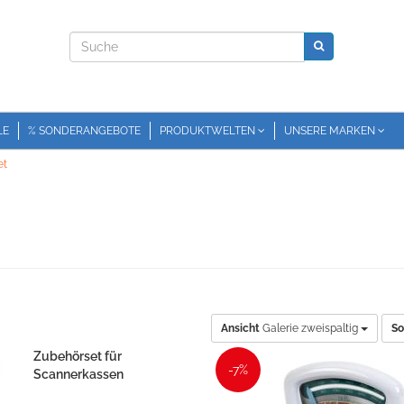
LE
% SONDERANGEBOTE
PRODUKTWELTEN
UNSERE MARKEN
et
Ansicht
Galerie zweispaltig
So
Zubehörset für
-7%
Scannerkassen