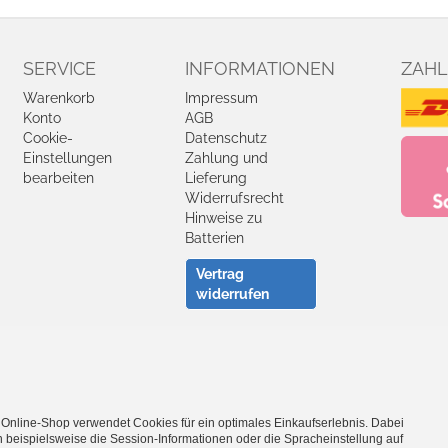
SERVICE
INFORMATIONEN
ZAHL
Warenkorb
Impressum
Konto
AGB
Cookie-
Datenschutz
Einstellungen
Zahlung und
bearbeiten
Lieferung
Widerrufsrecht
Hinweise zu
Batterien
Vertrag
widerrufen
Facebook
YouTube
 Online-Shop verwendet Cookies für ein optimales Einkaufserlebnis. Dabei
- Entdecke die Theo Klein Spielzeug-Welt -
 beispielsweise die Session-Informationen oder die Spracheinstellung auf