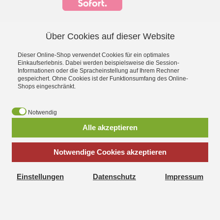
Über Cookies auf dieser Website
Facebook
YouTube
Dieser Online-Shop verwendet Cookies für ein optimales
*
inkl. MwSt., zzgl.
Versandkosten
Einkaufserlebnis. Dabei werden beispielsweise die Session-
Informationen oder die Spracheinstellung auf Ihrem Rechner
gespeichert. Ohne Cookies ist der Funktionsumfang des Online-
- Entdecke die Theo Klein Spielzeug-Welt -
Shops eingeschränkt.
Aqua Action Wasserspielzeug
·
Barbie
·
Bosch Spielwerkzeug
·
Bosch Car Service Spielzeug
·
Braun Haushaltsspielzeug
·
Early
Notwendig
Steps Magnetpuzzle
·
Electrolux Haushaltsspielzeug
·
Emmas
Alle akzeptieren
Kitchen Spielgeschirr
·
Fashion Passion Nähspielzeug
·
Fire
Fighter Henry Feuerwehrspielzeug
·
Hot Wheels
·
Klein goes Bio
·
Leifheit Haushaltsspielzeug
·
Manetico Magnetspielzeug
·
Notwendige Cookies akzeptieren
Miele Spielküchen
·
MSA Feuerwehrhelme
·
Police Unit
Polizeispielzeug
·
Princess Coralie
·
Rescue Team Arztkoffer
·
Einstellungen
Datenschutz
Impressum
Robbie & Buddy Konstruktionsset
·
Schleich Sammelkoffer
·
Shopping Center Spiel-Kaufladen
·
Technico
Konstruktionsspielzeug
·
Vileda Haushaltsspielzeug
·
Volvo
Spielzeugautos
·
Weber Grill Spielzeug
·
WMF Spielgeschirr