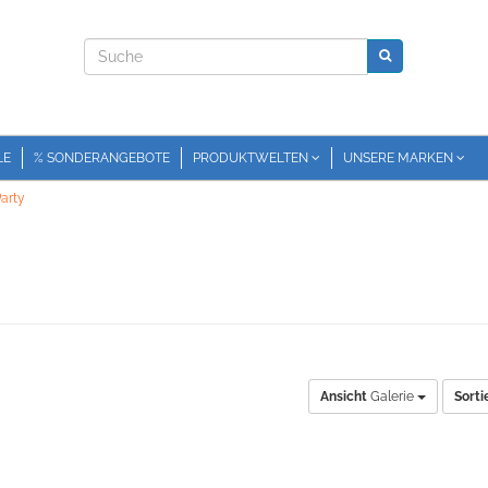
LE
% SONDERANGEBOTE
PRODUKTWELTEN
UNSERE MARKEN
arty
Ansicht
Galerie
Sorti