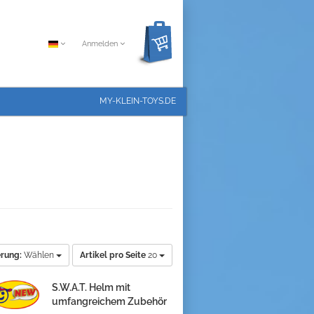
Anmelden
MY-KLEIN-TOYS.DE
erung:
Wählen
Artikel pro Seite
20
S.W.A.T. Helm mit
umfangreichem Zubehör