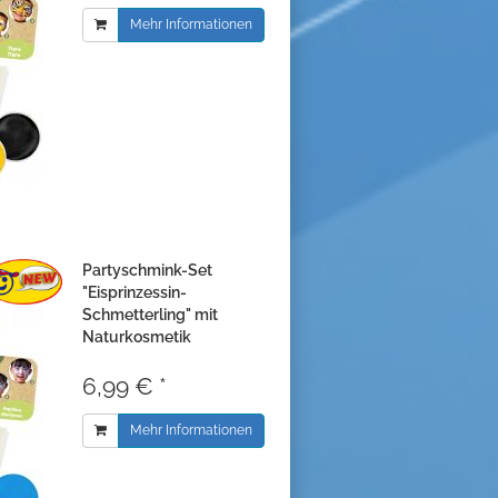
Mehr Informationen
Partyschmink-Set
"Eisprinzessin-
Schmetterling" mit
Naturkosmetik
6,99 € *
Mehr Informationen