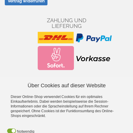
Vertrag widerrufen
ZAHLUNG UND
LIEFERUNG
Über Cookies auf dieser Website
Facebook
YouTube
Dieser Online-Shop verwendet Cookies für ein optimales
*
inkl. MwSt., zzgl.
Versandkosten
Einkaufserlebnis. Dabei werden beispielsweise die Session-
Informationen oder die Spracheinstellung auf Ihrem Rechner
gespeichert. Ohne Cookies ist der Funktionsumfang des Online-
- Entdecke die Theo Klein Spielzeug-Welt -
Shops eingeschränkt.
Aqua Action Wasserspielzeug
·
Barbie
·
Bosch Spielwerkzeug
·
Bosch Car Service Spielzeug
·
Braun Haushaltsspielzeug
·
Early
Notwendig