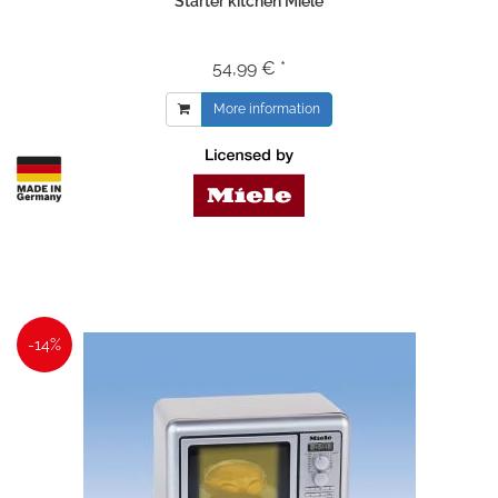
Starter kitchen Miele
54,99 € *
More information
-14%