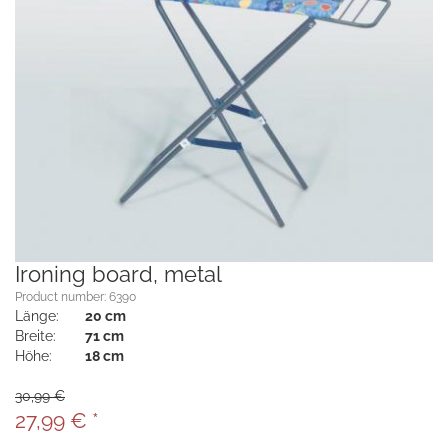
Ironing board, metal
Product number: 6390
Länge:
20 cm
Breite:
71 cm
Höhe:
18 cm
30,99 €
27,99
€
*