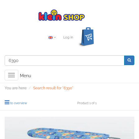
Log in
Toggle
Menu
navigation
You are here:
Search result for "6390"
to overview
Product 1 of 1