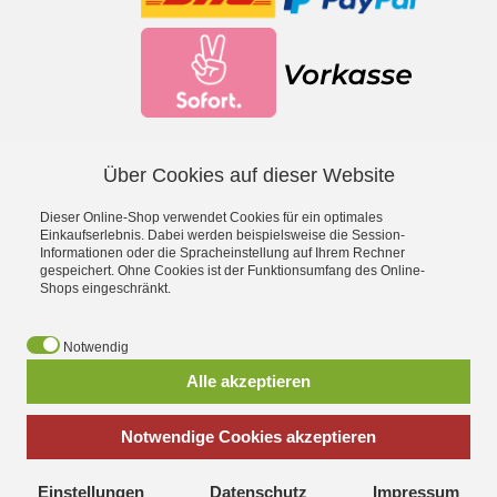
Über Cookies auf dieser Website
Facebook
YouTube
Dieser Online-Shop verwendet Cookies für ein optimales
*
inkl. MwSt., zzgl.
Versandkosten
Einkaufserlebnis. Dabei werden beispielsweise die Session-
Informationen oder die Spracheinstellung auf Ihrem Rechner
gespeichert. Ohne Cookies ist der Funktionsumfang des Online-
- Entdecke die Theo Klein Spielzeug-Welt -
Shops eingeschränkt.
Aqua Action Wasserspielzeug
·
Barbie
·
Bosch Spielwerkzeug
·
Bosch Car Service Spielzeug
·
Braun Haushaltsspielzeug
·
Early
Notwendig
Steps Magnetpuzzle
·
Electrolux Haushaltsspielzeug
·
Emmas
Alle akzeptieren
Kitchen Spielgeschirr
·
Fashion Passion Nähspielzeug
·
Fire
Fighter Henry Feuerwehrspielzeug
·
Hot Wheels
·
Klein goes Bio
·
Leifheit Haushaltsspielzeug
·
Manetico Magnetspielzeug
·
Notwendige Cookies akzeptieren
Miele Spielküchen
·
MSA Feuerwehrhelme
·
Police Unit
Polizeispielzeug
·
Princess Coralie
·
Rescue Team Arztkoffer
·
Einstellungen
Datenschutz
Impressum
Robbie & Buddy Konstruktionsset
·
Schleich Sammelkoffer
·