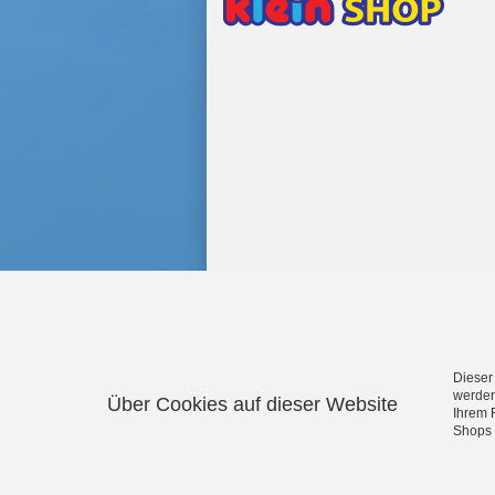
Dieser
werden
Über Cookies auf dieser Website
Ihrem 
Aqua Action Wasserspielzeug
·
Shops 
Magnetpuzzle
·
Electrolux Ha
Feuerwehrspielzeug
·
Hot Wheel
Feuerwehrhelme
·
Police Unit Po