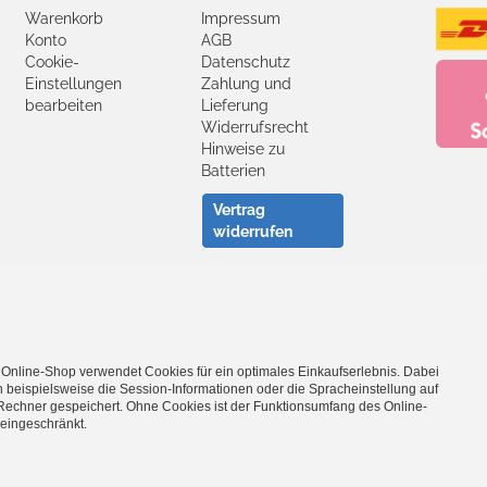
Warenkorb
Impressum
Konto
AGB
Cookie-
Datenschutz
Einstellungen
Zahlung und
bearbeiten
Lieferung
Widerrufsrecht
Hinweise zu
Batterien
Vertrag
widerrufen
Facebook
YouTube
 Online-Shop verwendet Cookies für ein optimales Einkaufserlebnis. Dabei
- Entdecke die Theo Klein Spielzeug-Welt -
 beispielsweise die Session-Informationen oder die Spracheinstellung auf
Rechner gespeichert. Ohne Cookies ist der Funktionsumfang des Online-
Barbie
·
Bosch Spielwerkzeug
·
Bosch Car Service Spielzeug
·
Braun 
eingeschränkt.
ushaltsspielzeug
·
Emmas Kitchen Spielgeschirr
·
Fashion Passion Nä
s
·
Klein goes Bio
·
Leifheit Haushaltsspielzeug
·
Manetico Magnetspi
lizeispielzeug
·
Princess Coralie
·
Rescue Team Arztkoffer
·
Robbie & 