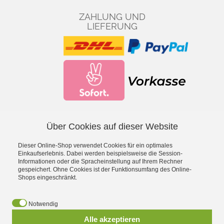
ZAHLUNG UND
LIEFERUNG
Über Cookies auf dieser Website
Facebook
YouTube
Dieser Online-Shop verwendet Cookies für ein optimales
*
inkl. MwSt., zzgl.
Versandkosten
Einkaufserlebnis. Dabei werden beispielsweise die Session-
Informationen oder die Spracheinstellung auf Ihrem Rechner
gespeichert. Ohne Cookies ist der Funktionsumfang des Online-
- Entdecke die Theo Klein Spielzeug-Welt -
Shops eingeschränkt.
Aqua Action Wasserspielzeug
·
Barbie
·
Bosch Spielwerkzeug
·
Bosch Car Service Spielzeug
·
Braun Haushaltsspielzeug
·
Early
Notwendig
Steps Magnetpuzzle
·
Electrolux Haushaltsspielzeug
·
Emmas
Alle akzeptieren
Kitchen Spielgeschirr
·
Fashion Passion Nähspielzeug
·
Fire