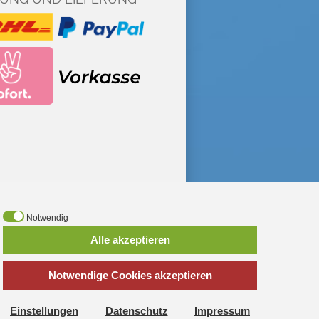
Notwendig
*
inkl. MwSt., zzgl.
Versandkosten
Alle akzeptieren
Notwendige Cookies akzeptieren
Haushaltsspielzeug
·
Early Steps
hspielzeug
·
Fire Fighter Henry
elzeug
·
Miele Spielküchen
·
MSA
Einstellungen
Datenschutz
Impressum
Buddy Konstruktionsset
·
Schleich