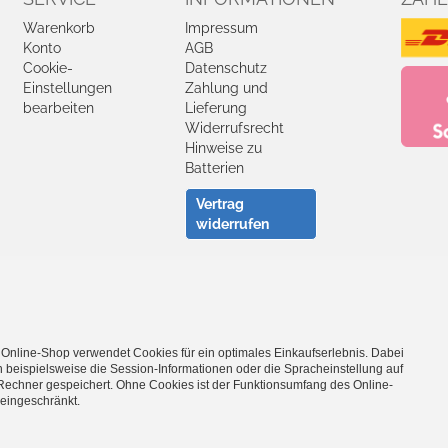
Warenkorb
Impressum
Konto
AGB
Cookie-
Datenschutz
Einstellungen
Zahlung und
bearbeiten
Lieferung
Widerrufsrecht
Hinweise zu
Batterien
Vertrag
widerrufen
Facebook
YouTube
 Online-Shop verwendet Cookies für ein optimales Einkaufserlebnis. Dabei
- Entdecke die Theo Klein Spielzeug-Welt -
 beispielsweise die Session-Informationen oder die Spracheinstellung auf
Rechner gespeichert. Ohne Cookies ist der Funktionsumfang des Online-
Barbie
·
Bosch Spielwerkzeug
·
Bosch Car Service Spielzeug
·
Braun 
eingeschränkt.
ushaltsspielzeug
·
Emmas Kitchen Spielgeschirr
·
Fashion Passion Nä
s
·
Klein goes Bio
·
Leifheit Haushaltsspielzeug
·
Manetico Magnetspi
lizeispielzeug
·
Princess Coralie
·
Rescue Team Arztkoffer
·
Robbie & 