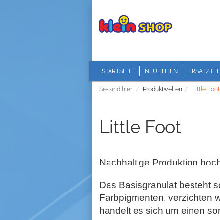
STARTSEITE
NEUHEITEN
ERSATZTEI
Sie sind hier:
Produktwelten
Little Foot
Little Foot
Nachhaltige Produktion hochw
Das Basisgranulat
besteht 
Farbpigmenten,
verzichten w
handelt es
sich um einen
so