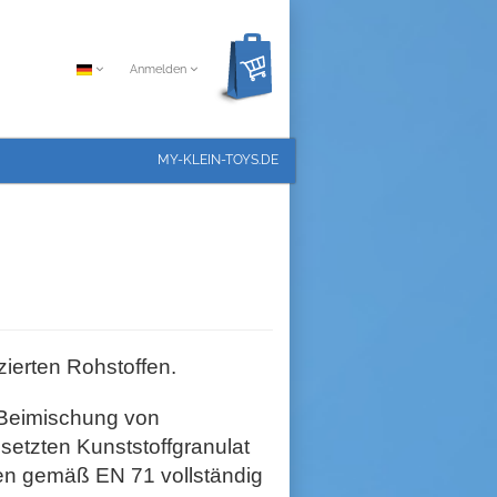
Anmelden
MY-KLEIN-TOYS.DE
zierten Rohstoffen.
Beimischung von
e
setzten Kunststoff
granulat
ien
gemäß
EN
71 vollständig