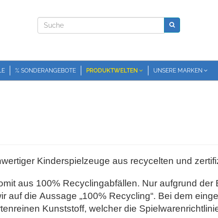
LE
% SONDERANGEBOTE
PRODUKTWELTEN
UNSERE MARKEN
ertiger Kinderspielzeuge aus recycelten und zertifi
somit aus
100%
Recycling
abfällen
. Nur
aufgrund der
ir auf die
Aussage
„100
%
Recycling“.
Bei dem
eing
rtenreinen
Kunststoff, welcher
die Spielwaren
richtlin