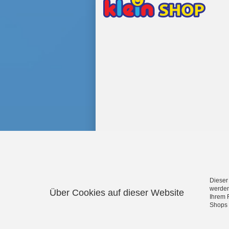
Dieser
werden
Über Cookies auf dieser Website
Ihrem 
Aqua Action Wasserspielzeug
·
Shops 
Magnetpuzzle
·
Electrolux Ha
Feuerwehrspielzeug
·
Hot Wheel
Feuerwehrhelme
·
Police Unit Po