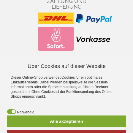
ZAHLUNG UND
LIEFERUNG
Über Cookies auf dieser Website
Facebook
YouTube
Dieser Online-Shop verwendet Cookies für ein optimales
*
inkl. MwSt., zzgl.
Versandkosten
Einkaufserlebnis. Dabei werden beispielsweise die Session-
Informationen oder die Spracheinstellung auf Ihrem Rechner
gespeichert. Ohne Cookies ist der Funktionsumfang des Online-
- Entdecke die Theo Klein Spielzeug-Welt -
Shops eingeschränkt.
Aqua Action Wasserspielzeug
·
Barbie
·
Bosch Spielwerkzeug
·
Bosch Car Service Spielzeug
·
Braun Haushaltsspielzeug
·
Early
Notwendig
Steps Magnetpuzzle
·
Electrolux Haushaltsspielzeug
·
Emmas
Alle akzeptieren
Kitchen Spielgeschirr
·
Fashion Passion Nähspielzeug
·
Fire
Fighter Henry Feuerwehrspielzeug
·
Hot Wheels
·
Klein goes Bio