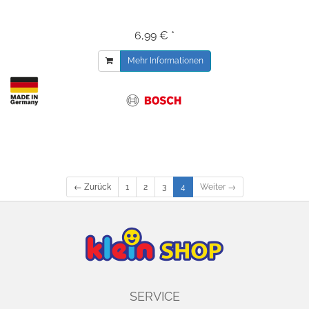
6,99 € *
Mehr Informationen
← Zurück
1
2
3
4
Weiter →
SERVICE