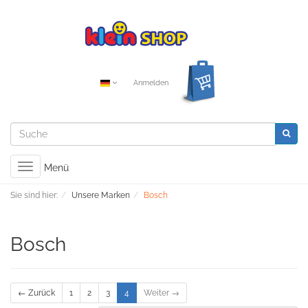
Anmelden
Toggle
Menü
navigation
Sie sind hier:
Unsere Marken
Bosch
Bosch
← Zurück
1
2
3
4
Weiter →