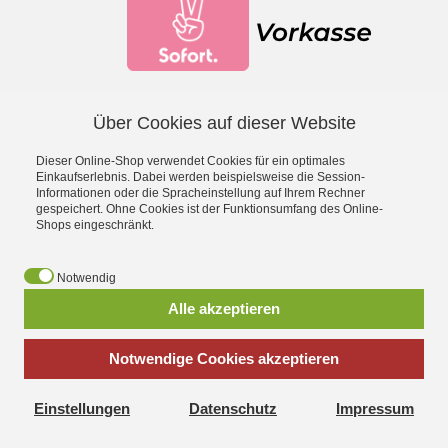
Über Cookies auf dieser Website
Facebook
YouTube
Dieser Online-Shop verwendet Cookies für ein optimales
*
inkl. MwSt., zzgl.
Versandkosten
Einkaufserlebnis. Dabei werden beispielsweise die Session-
Informationen oder die Spracheinstellung auf Ihrem Rechner
gespeichert. Ohne Cookies ist der Funktionsumfang des Online-
- Entdecke die Theo Klein Spielzeug-Welt -
Shops eingeschränkt.
Aqua Action Wasserspielzeug
·
Barbie
·
Bosch Spielwerkzeug
·
Bosch Car Service Spielzeug
·
Braun Haushaltsspielzeug
·
Early
Notwendig
Steps Magnetpuzzle
·
Electrolux Haushaltsspielzeug
·
Emmas
Alle akzeptieren
Kitchen Spielgeschirr
·
Fashion Passion Nähspielzeug
·
Fire
Fighter Henry Feuerwehrspielzeug
·
Hot Wheels
·
Klein goes Bio
·
Leifheit Haushaltsspielzeug
·
Manetico Magnetspielzeug
·
Notwendige Cookies akzeptieren
Miele Spielküchen
·
MSA Feuerwehrhelme
·
Police Unit
Polizeispielzeug
·
Princess Coralie
·
Rescue Team Arztkoffer
·
Einstellungen
Datenschutz
Impressum
Robbie & Buddy Konstruktionsset
·
Schleich Sammelkoffer
·
Shopping Center Spiel-Kaufladen
·
Technico