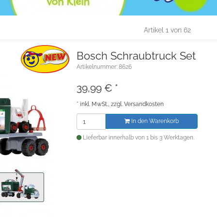
Artikel 1 von 62
Bosch Schraubtruck Set
Artikelnummer: 8626
39,99
€
*
*
inkl. MwSt., zzgl.
Versandkosten
In den Warenkorb
Lieferbar innerhalb von 1 bis 3 Werktagen.