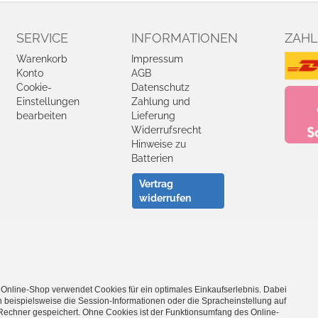
SERVICE
INFORMATIONEN
ZAHL
Warenkorb
Impressum
Konto
AGB
Cookie-
Datenschutz
Einstellungen
Zahlung und
bearbeiten
Lieferung
Widerrufsrecht
Hinweise zu
Batterien
Vertrag
widerrufen
Facebook
YouTube
 Online-Shop verwendet Cookies für ein optimales Einkaufserlebnis. Dabei
- Entdecke die Theo Klein Spielzeug-Welt -
 beispielsweise die Session-Informationen oder die Spracheinstellung auf
Rechner gespeichert. Ohne Cookies ist der Funktionsumfang des Online-
Barbie
·
Bosch Spielwerkzeug
·
Bosch Car Service Spielzeug
·
Braun 