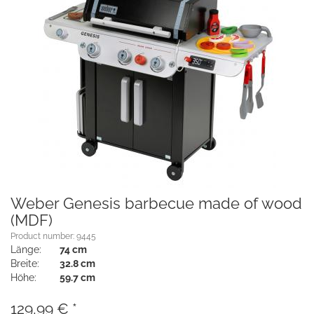
Weber Genesis barbecue made of wood
(MDF)
Product number: 9445
Länge:
74 cm
Breite:
32.8 cm
Höhe:
59.7 cm
129,99
€
*