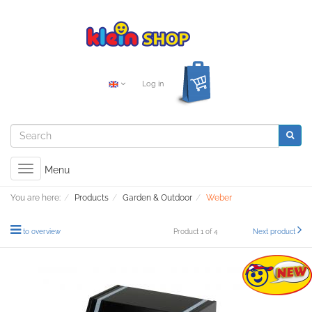
Log in
Toggle
Menu
navigation
You are here:
Products
Garden & Outdoor
Weber
to overview
Product 1 of 4
Next product