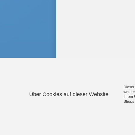
Dieser
werden
Über Cookies auf dieser Website
Ihrem 
Aqua Action Wasserspielzeug
·
Shops 
Magnetpuzzle
·
Electrolux Ha
Feuerwehrspielzeug
·
Hot Wheel
Feuerwehrhelme
·
Police Unit Po
Sammelkoffer
·
Shopping Center Spie