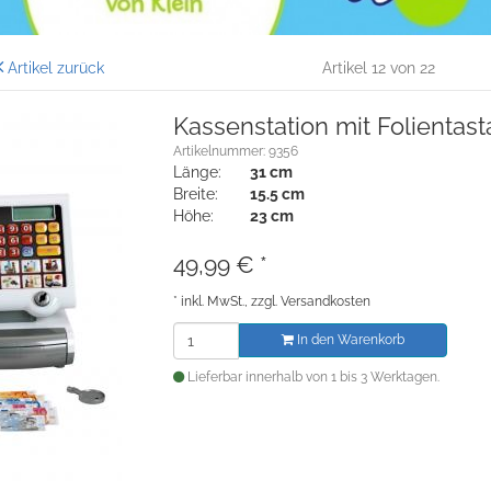
Artikel zurück
Artikel 12 von 22
Kassenstation mit Folientast
Artikelnummer: 9356
Länge:
31 cm
Breite:
15.5 cm
Höhe:
23 cm
49,99
€
*
*
inkl. MwSt., zzgl.
Versandkosten
In den Warenkorb
Lieferbar innerhalb von 1 bis 3 Werktagen.