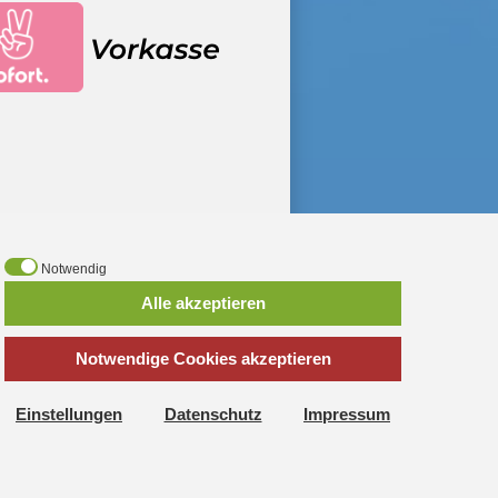
Notwendig
*
inkl. MwSt., zzgl.
Versandkosten
Alle akzeptieren
Notwendige Cookies akzeptieren
Haushaltsspielzeug
·
Early Steps
hspielzeug
·
Fire Fighter Henry
elzeug
·
Miele Spielküchen
·
MSA
Einstellungen
Datenschutz
Impressum
Buddy Konstruktionsset
·
Schleich
elzeug
·
Volvo Spielzeugautos
·
Weber