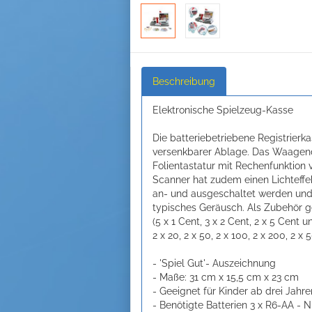
Beschreibung
Elektronische Spielzeug-Kasse
Die batteriebetriebene Registrierk
versenkbarer Ablage. Das Waagendi
Folientastatur mit Rechenfunktion
Scanner hat zudem einen Lichteffe
an- und ausgeschaltet werden und 
typisches Geräusch. Als Zubehör 
(5 x 1 Cent, 3 x 2 Cent, 2 x 5 Cent u
2 x 20, 2 x 50, 2 x 100, 2 x 200, 2 
- 'Spiel Gut'- Auszeichnung
- Maße: 31 cm x 15,5 cm x 23 cm
- Geeignet für Kinder ab drei Jahre
- Benötigte Batterien 3 x R6-AA - 