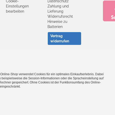
Cookie-
Datenschutz
Einstellungen
Zahlung und
bearbeiten
Lieferung
Widerrufsrecht
Hinweise zu
Batterien
Vertrag
widerrufen
Facebook
YouTube
 Online-Shop verwendet Cookies für ein optimales Einkaufserlebnis. Dabei
- Entdecke die Theo Klein Spielzeug-Welt -
 beispielsweise die Session-Informationen oder die Spracheinstellung auf
Rechner gespeichert. Ohne Cookies ist der Funktionsumfang des Online-
Barbie
·
Bosch Spielwerkzeug
·
Bosch Car Service Spielzeug
·
Braun 
eingeschränkt.
ushaltsspielzeug
·
Emmas Kitchen Spielgeschirr
·
Fashion Passion Nä
s
·
Klein goes Bio
·
Leifheit Haushaltsspielzeug
·
Manetico Magnetspi
lizeispielzeug
·
Princess Coralie
·
Rescue Team Arztkoffer
·
Robbie & 
l-Kaufladen
·
Technico Konstruktionsspielzeug
·
Vileda Haushaltsspi
Grill Spielzeug
·
WMF Spielgeschirr