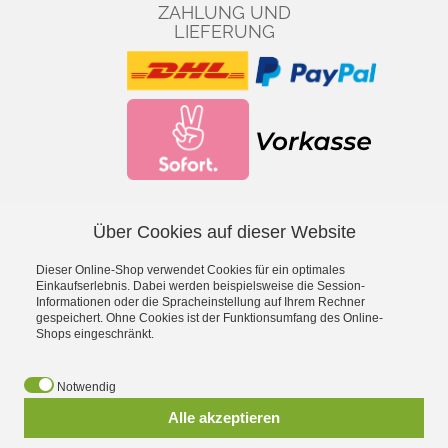
ZAHLUNG UND
LIEFERUNG
Über Cookies auf dieser Website
Facebook
YouTube
Dieser Online-Shop verwendet Cookies für ein optimales
*
inkl. MwSt., zzgl.
Versandkosten
Einkaufserlebnis. Dabei werden beispielsweise die Session-
Informationen oder die Spracheinstellung auf Ihrem Rechner
gespeichert. Ohne Cookies ist der Funktionsumfang des Online-
- Entdecke die Theo Klein Spielzeug-Welt -
Shops eingeschränkt.
Aqua Action Wasserspielzeug
·
Barbie
·
Bosch Spielwerkzeug
·
Bosch Car Service Spielzeug
·
Braun Haushaltsspielzeug
·
Early
Notwendig
Steps Magnetpuzzle
·
Electrolux Haushaltsspielzeug
·
Emmas
Alle akzeptieren
Kitchen Spielgeschirr
·
Fashion Passion Nähspielzeug
·
Fire
Fighter Henry Feuerwehrspielzeug
·
Hot Wheels
·
Klein goes Bio