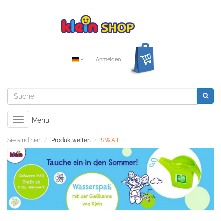
Anmelden
Toggle
Menü
navigation
Sie sind hier:
Produktwelten
S.W.A.T.