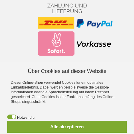
ZAHLUNG UND
LIEFERUNG
Über Cookies auf dieser Website
Facebook
YouTube
Dieser Online-Shop verwendet Cookies für ein optimales
*
inkl. MwSt., zzgl.
Versandkosten
Einkaufserlebnis. Dabei werden beispielsweise die Session-
Informationen oder die Spracheinstellung auf Ihrem Rechner
gespeichert. Ohne Cookies ist der Funktionsumfang des Online-
- Entdecke die Theo Klein Spielzeug-Welt -
Shops eingeschränkt.
Aqua Action Wasserspielzeug
·
Barbie
·
Bosch Spielwerkzeug
·
Bosch Car Service Spielzeug
·
Braun Haushaltsspielzeug
·
Early
Notwendig
Steps Magnetpuzzle
·
Electrolux Haushaltsspielzeug
·
Emmas
Alle akzeptieren
Kitchen Spielgeschirr
·
Fashion Passion Nähspielzeug
·
Fire
Fighter Henry Feuerwehrspielzeug
·
Hot Wheels
·
Klein goes Bio