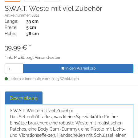
S.W.A.T. Weste mit viel Zubehör
Artikelnummer: 8821
Länge:
33 cm
Breite:
5 cm
Höhe:
36 cm
39,99
€
*
*
inkl. MwSt., zzgl.
Versandkosten
In den Warenkorb
Lieferbar innerhalb von 1 bis 3 Werktagen.
Beschreibung
S.W.A.T. Weste mit viel Zubehör
Das Set enthält alles, was kleine Spezialkräfte für ihre
Einsätze brauchen: eine robuste Weste mit realistischen
Patches, eine Body Cam (Dummy), eine Pistole mit Licht-
und Vibrationseffekten, Handschellen mit Schlüssel, einen