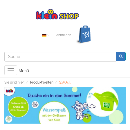
Anmelden
Toggle
Menü
navigation
Sie sind hier:
Produktwelten
S.W.A.T.