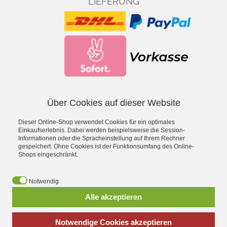
LIEFERUNG
Über Cookies auf dieser Website
Facebook
YouTube
Dieser Online-Shop verwendet Cookies für ein optimales
*
inkl. MwSt., zzgl.
Versandkosten
Einkaufserlebnis. Dabei werden beispielsweise die Session-
Informationen oder die Spracheinstellung auf Ihrem Rechner
gespeichert. Ohne Cookies ist der Funktionsumfang des Online-
- Entdecke die Theo Klein Spielzeug-Welt -
Shops eingeschränkt.
Aqua Action Wasserspielzeug
·
Barbie
·
Bosch Spielwerkzeug
·
Bosch Car Service Spielzeug
·
Braun Haushaltsspielzeug
·
Early
Notwendig
Steps Magnetpuzzle
·
Electrolux Haushaltsspielzeug
·
Emmas
Alle akzeptieren
Kitchen Spielgeschirr
·
Fashion Passion Nähspielzeug
·
Fire
Fighter Henry Feuerwehrspielzeug
·
Hot Wheels
·
Klein goes Bio
·
Leifheit Haushaltsspielzeug
·
Manetico Magnetspielzeug
·
Notwendige Cookies akzeptieren