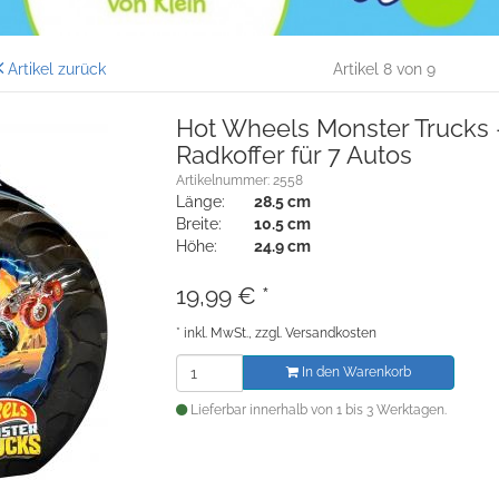
Artikel zurück
Artikel 8 von 9
Hot Wheels Monster Trucks 
Radkoffer für 7 Autos
Artikelnummer: 2558
Länge:
28.5 cm
Breite:
10.5 cm
Höhe:
24.9 cm
19,99
€
*
*
inkl. MwSt., zzgl.
Versandkosten
In den Warenkorb
Lieferbar innerhalb von 1 bis 3 Werktagen.