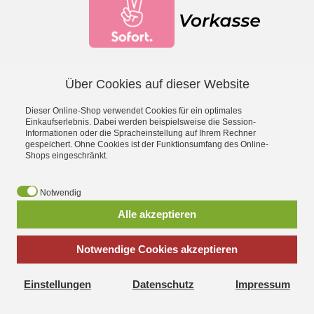
Über Cookies auf dieser Website
Facebook
YouTube
Dieser Online-Shop verwendet Cookies für ein optimales
*
inkl. MwSt., zzgl.
Versandkosten
Einkaufserlebnis. Dabei werden beispielsweise die Session-
Informationen oder die Spracheinstellung auf Ihrem Rechner
gespeichert. Ohne Cookies ist der Funktionsumfang des Online-
- Entdecke die Theo Klein Spielzeug-Welt -
Shops eingeschränkt.
Aqua Action Wasserspielzeug
·
Barbie
·
Bosch Spielwerkzeug
·
Bosch Car Service Spielzeug
·
Braun Haushaltsspielzeug
·
Early
Notwendig
Steps Magnetpuzzle
·
Electrolux Haushaltsspielzeug
·
Emmas
Alle akzeptieren
Kitchen Spielgeschirr
·
Fashion Passion Nähspielzeug
·
Fire
Fighter Henry Feuerwehrspielzeug
·
Hot Wheels
·
Klein goes Bio
·
Leifheit Haushaltsspielzeug
·
Manetico Magnetspielzeug
·
Notwendige Cookies akzeptieren
Miele Spielküchen
·
MSA Feuerwehrhelme
·
Police Unit
Polizeispielzeug
·
Princess Coralie
·
Rescue Team Arztkoffer
·
Einstellungen
Datenschutz
Impressum
Robbie & Buddy Konstruktionsset
·
Schleich Sammelkoffer
·
Shopping Center Spiel-Kaufladen
·
Technico
Konstruktionsspielzeug
·
Vileda Haushaltsspielzeug
·
Volvo