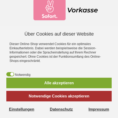
Über Cookies auf dieser Website
Facebook
YouTube
Dieser Online-Shop verwendet Cookies für ein optimales
*
inkl. MwSt., zzgl.
Versandkosten
Einkaufserlebnis. Dabei werden beispielsweise die Session-
Informationen oder die Spracheinstellung auf Ihrem Rechner
gespeichert. Ohne Cookies ist der Funktionsumfang des Online-
- Entdecke die Theo Klein Spielzeug-Welt -
Shops eingeschränkt.
Aqua Action Wasserspielzeug
·
Barbie
·
Bosch Spielwerkzeug
·
Bosch Car Service Spielzeug
·
Braun Haushaltsspielzeug
·
Early
Notwendig
Steps Magnetpuzzle
·
Electrolux Haushaltsspielzeug
·
Emmas
Alle akzeptieren
Kitchen Spielgeschirr
·
Fashion Passion Nähspielzeug
·
Fire
Fighter Henry Feuerwehrspielzeug
·
Hot Wheels
·
Klein goes Bio
·
Leifheit Haushaltsspielzeug
·
Manetico Magnetspielzeug
·
Notwendige Cookies akzeptieren
Miele Spielküchen
·
MSA Feuerwehrhelme
·
Police Unit
Polizeispielzeug
·
Princess Coralie
·
Rescue Team Arztkoffer
·
Einstellungen
Datenschutz
Impressum
Robbie & Buddy Konstruktionsset
·
Schleich Sammelkoffer
·
Shopping Center Spiel-Kaufladen
·
Technico