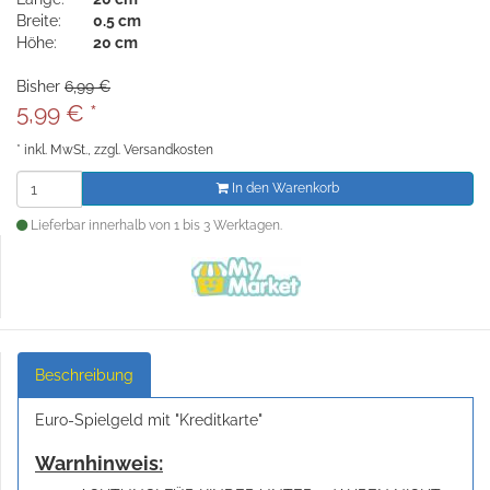
Breite:
0.5 cm
Höhe:
20 cm
Bisher
6,99 €
5,99
€
*
*
inkl. MwSt., zzgl.
Versandkosten
In den Warenkorb
Lieferbar innerhalb von 1 bis 3 Werktagen.
Beschreibung
Euro-Spielgeld mit "Kreditkarte"
Warnhinweis: