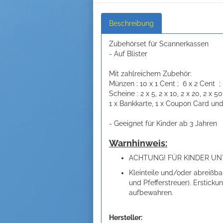
Beschreibung
Zubehörset für Scannerkassen
- Auf Blister
Mit zahlreichem Zubehör:
Münzen : 10 x 1 Cent ; 6 x 2 Cent ;
Scheine : 2 x 5, 2 x 10, 2 x 20, 2 x 50
1 x Bankkarte, 1 x Coupon Card u
- Geeignet für Kinder ab 3 Jahren
Warnhinweis:
ACHTUNG! FÜR KINDER UNT
Kleinteile und/oder abreißbar
und Pfefferstreuer). Erstic
aufbewahren.
Hersteller: