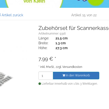
Artikel zurück
Artikel 15 von 22
Zubehörset für Scannerkas
Artikelnummer: 9316
Länge:
21.5 cm
Breite:
1.3 cm
Höhe:
27.3 cm
7,99
€
*
*
inkl. MwSt., zzgl.
Versandkosten
In den Warenkorb
Lieferbar innerhalb von 1 bis 3 Werktagen.