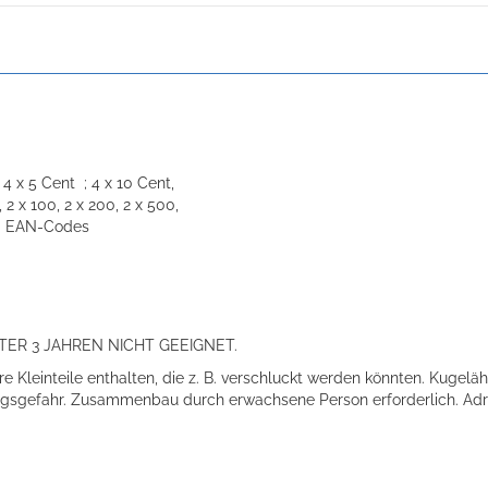
 4 x 5 Cent ; 4 x 10 Cent,
, 2 x 100, 2 x 200, 2 x 500,
nd EAN-Codes
ER 3 JAHREN NICHT GEEIGNET.
e Kleinteile enthalten, die z. B. verschluckt werden könnten. Kugelähn
kungsgefahr. Zusammenbau durch erwachsene Person erforderlich. Ad